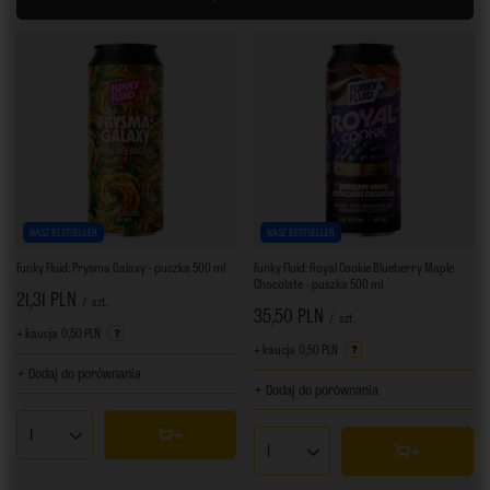
NASZ BESTSELLER
NASZ BESTSELLER
Funky Fluid: Prysma Galaxy - puszka 500 ml
Funky Fluid: Royal Cookie Blueberry Maple
Chocolate - puszka 500 ml
21,31 PLN
/
szt.
35,50 PLN
/
szt.
+ kaucja
0,50 PLN
+ kaucja
0,50 PLN
+ Dodaj do porównania
+ Dodaj do porównania
Ilość produktów
Ilość produktów