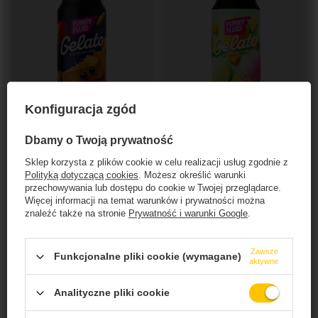
Konfiguracja zgód
NASZ BESTSELLER
NASZ BESTSELLER
Dbamy o Twoją prywatność
Funky Fluid: Gelato Guilty Pleasure - puszka
Funky Fluid: Gelato Summer Scoop - puszka
500 ml
500 ml
Sklep korzysta z plików cookie w celu realizacji usług zgodnie z
21,70 PLN
21,70 PLN
Polityką dotyczącą cookies
. Możesz określić warunki
/
szt.
/
szt.
przechowywania lub dostępu do cookie w Twojej przeglądarce.
+ kaucja
0,50 PLN
+ kaucja
0,50 PLN
Więcej informacji na temat warunków i prywatności można
znaleźć także na stronie
Prywatność i warunki Google
.
+ Dodaj do porównania
+ Dodaj do porównania
Zawsze
Funkcjonalne pliki cookie (wymagane)
aktywne
Ilość produktów
Ilość produktów
Strona zawiera produkty alkoholowe
dostarczane przez BZ Investment Sp. z o.o. i
Analityczne pliki cookie
przeznaczone