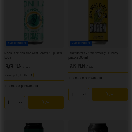
NASZ BESTSELLER
NASZ BESTSELLER
Moon Lark: Non alco West Coast IPA - puszka
TankBusters x Attik Brewing: Crunchy -
500 ml
puszka 500 ml
14,74 PLN
19,19 PLN
/
szt.
/
szt.
+ kaucja
0,50 PLN
+ Dodaj do porównania
+ Dodaj do porównania
Ilość produktów
Ilość produktów