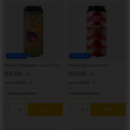
NASZ BESTSELLER
NASZ BESTSELLER
Monsters: Cheek Squeeze! - puszka 500 ml
Funky Fluid: Silky - puszka 500 ml
19,32 PLN
20,33 PLN
/
szt.
/
szt.
+ kaucja
0,50 PLN
+ kaucja
0,50 PLN
+ Dodaj do porównania
+ Dodaj do porównania
Ilość produktów
Ilość produktów