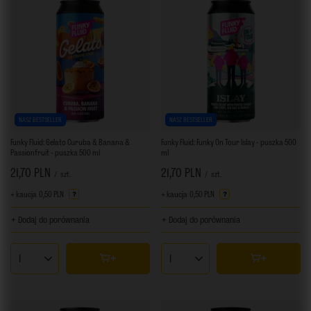
NASZ BESTSELLER
NASZ BESTSELLER
Funky Fluid: Gelato Curuba & Banana &
Funky Fluid: Funky On Tour Islay - puszka 500
Passionfruit - puszka 500 ml
ml
21,70 PLN
21,70 PLN
/
szt.
/
szt.
+ kaucja
0,50 PLN
+ kaucja
0,50 PLN
+ Dodaj do porównania
+ Dodaj do porównania
Ilość produktów
Ilość produktów