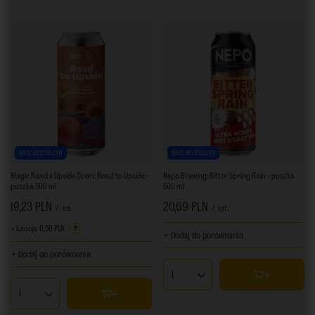
NASZ BESTSELLER
NASZ BESTSELLER
Magic Road x Upside Down: Road to Upside -
Nepo Brewing: Bitter Spring Rain - puszka
puszka 500 ml
500 ml
19,23 PLN
20,69 PLN
/
szt.
/
szt.
+ kaucja
0,50 PLN
+ Dodaj do porównania
+ Dodaj do porównania
Ilość produktów
Ilość produktów