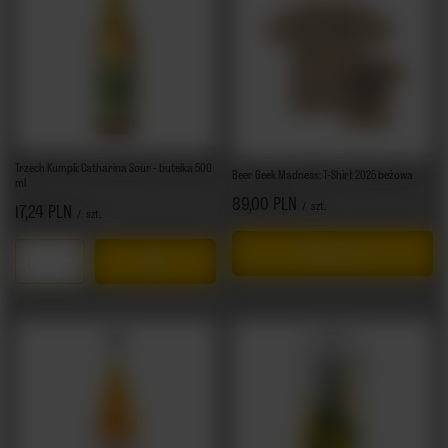
Trzech Kumpli: Catharina Sour - butelka 500
Beer Geek Madness: T-Shirt 2025 beżowa
ml
89,00 PLN
/
szt.
17,24 PLN
/
szt.
Więcej opcji
Ilość produktów