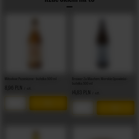
Miłosław: Pszeniczne - butelka 500 ml
Browar Za Miastem: Morskie Opowieści -
butelka 500 ml
8,96 PLN
/
szt.
14,83 PLN
/
szt.
Ilość produktów
Ilość produktów