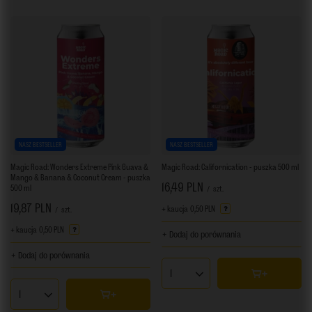
NASZ BESTSELLER
NASZ BESTSELLER
Magic Road: Wonders Extreme Pink Guava &
Magic Road: Californication - puszka 500 ml
Mango & Banana & Coconut Cream - puszka
16,49 PLN
500 ml
/
szt.
19,87 PLN
+ kaucja
0,50 PLN
/
szt.
+ kaucja
0,50 PLN
+ Dodaj do porównania
+ Dodaj do porównania
Ilość produktów
Ilość produktów