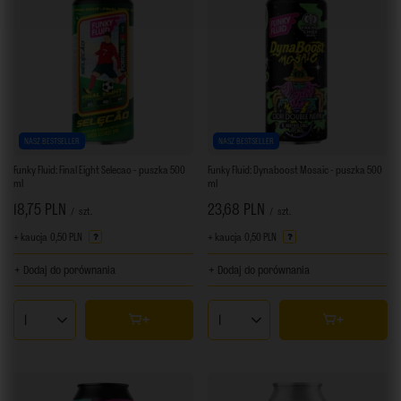
NASZ BESTSELLER
NASZ BESTSELLER
Funky Fluid: Final Eight Selecao - puszka 500
Funky Fluid: Dynaboost Mosaic - puszka 500
ml
ml
18,75 PLN
23,68 PLN
/
szt.
/
szt.
+ kaucja
0,50 PLN
+ kaucja
0,50 PLN
+ Dodaj do porównania
+ Dodaj do porównania
Ilość produktów
Ilość produktów