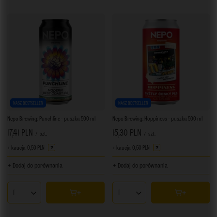
NASZ BESTSELLER
NASZ BESTSELLER
Nepo Brewing: Punchline - puszka 500 ml
Nepo Brewing: Hoppiness - puszka 500 ml
17,41 PLN
15,30 PLN
/
szt.
/
szt.
+ kaucja
0,50 PLN
+ kaucja
0,50 PLN
+ Dodaj do porównania
+ Dodaj do porównania
Ilość produktów
Ilość produktów