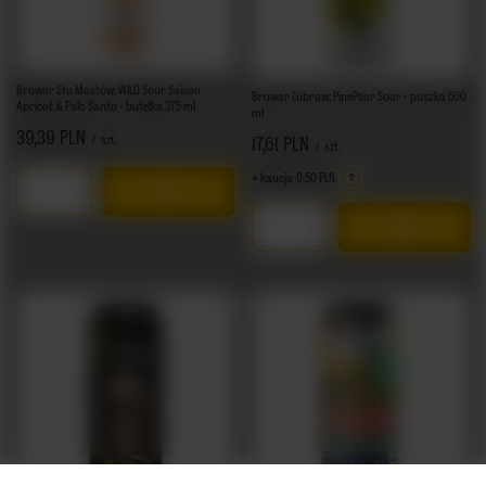
Browar Stu Mostów: WILD Sour Saison
Browar Lubrow: PinePear Sour - puszka 500
Apricot & Palo Santo - butelka 375 ml
ml
39,39 PLN
/
szt.
17,61 PLN
/
szt.
+ kaucja
0,50 PLN
Ilość produktów
Ilość produktów