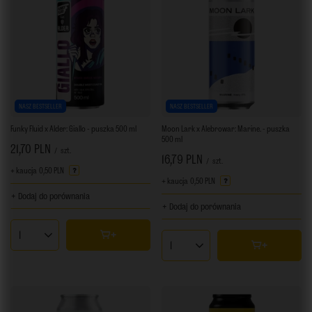
NASZ BESTSELLER
NASZ BESTSELLER
Funky Fluid x Alder: Giallo - puszka 500 ml
Moon Lark x Alebrowar: Marine. - puszka
500 ml
21,70 PLN
/
szt.
16,79 PLN
/
szt.
+ kaucja
0,50 PLN
+ kaucja
0,50 PLN
+ Dodaj do porównania
+ Dodaj do porównania
Ilość produktów
Ilość produktów