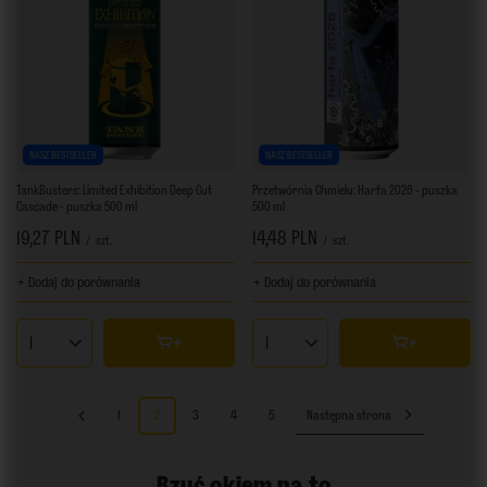
NASZ BESTSELLER
NASZ BESTSELLER
TankBusters: Limited Exhibition Deep Cut
Przetwórnia Chmielu: Harfa 2026 - puszka
Cascade - puszka 500 ml
500 ml
19,27 PLN
14,48 PLN
/
szt.
/
szt.
+ Dodaj do porównania
+ Dodaj do porównania
Ilość produktów
Ilość produktów
1
2
3
4
5
Następna strona
Rzuć okiem na to