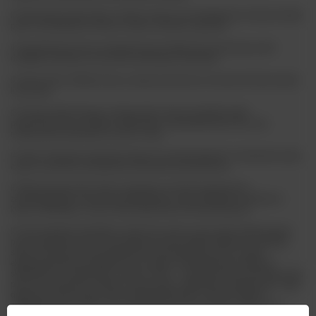
10. Bierzwińska Skala Piwna
: System służący do klasyfikowania różnych stylów
piwa na podstawie ich koloru, smaku, aromatu i goryczki.
11. Kapselowanie
: Proces zabezpieczania butelek lub puszek piwa przed
dostępem powietrza za pomocą szczelnego zamknięcia.
12. Barka Piwna
: Wielkość piwa, zazwyczaj wyrażana w ilościach litrów, beczek
lub puszek.
13. Rodzaje Szkła Piwnego
: Istnieje wiele różnych kształtów szkła
przeznaczonych do różnych stylów piwa, zaprojektowanych tak, aby
maksymalnie podkreślać aromat i smak.
14. Kask
: Tradycyjny pojemnik służący do przechowywania i serwowania piwa,
często stosowany w przypadku piw ręcznie pompowanych.
15. Mikrobiologia Piwa
: Nauka zajmująca się mikroorganizmami
zaangażowanymi w proces produkcji piwa, w tym drożdżami, bakteriami
kwasu mlekowego i innymi mikroorganizmami fermentacyjnymi.
16. Piwo Kraftowe (Craft Beer)
: Termin ten odnosi się do piwa wytwarzanego
przez niezależne browary rzemieślnicze, które zwykle działają na mniejszą
skalę niż duże koncerny piwowarskie. Charakteryzuje się ono często
eksperymentalnym podejściem do receptur, kreatywnością w doborze
składników oraz dbałością o jakość i smak. Zrozumienie tych terminów może
pomóc w poszerzeniu wiedzy na temat piwa i zwiększeniu przyjemności z jego
degustacji. Oprócz tego, warto eksperymentować z różnymi stylami i
odkrywać nowe smaki oraz aromaty, które ten fascynujący napój ma do
zaoferowania.