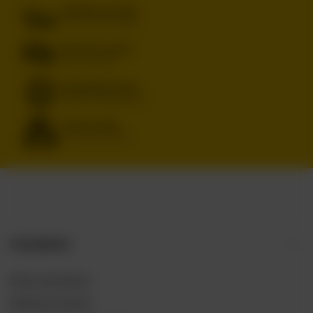
DARMOWA DOSTAWA
OD 249 ZŁ Z INPOST PACZKOMATY
BEZPIECZNE ZAKUPY
DBAMY O TWOJE PRAWA
RENOMOWANE MARKI
ORYGINALNE, SPRAWDZONE PRODUKTY
SZEROKI WYBÓR
IPA, PILS, SOUR, STOUT, LAGER
Zamówienia
Status zamówienia
Śledzenie przesyłki