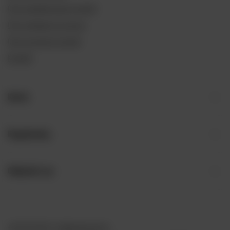
Chcę zareklamować produkt
Chcę odstąpić od umowy
Chcę wymienić produkt
Kontakt
Konto
Regulaminy
Odwiedź nas
+48 797 792 149
bok@piwnemosty.pl