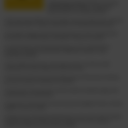
1. ABV (Alcohol by Volume)
: Określa procentową
zawartość alkoholu w piwie. Im wyższy jest
wskaźnik ABV, tym mocniejsze jest piwo.
2. IBU (International Bitterness Units)
: Miara stopnia gorzkości piwa, wyrażona
w jednostkach IBU. Im wyższa wartość IBU, tym bardziej gorzkie jest piwo.
3. Ale
: Ogólna kategoria piwa fermentowanego przy użyciu drożdży górnej
fermentacji, charakteryzująca się bogatym i złożonym aromatem.
4. Lager
: Kategoria piwa fermentowanego przy użyciu drożdży dolnej
fermentacji, cechująca się klarownym, delikatnym smakiem i niską
zawartością alkoholu.
5. Stout
: Ciężkie i pełne piwo o intensywnym smaku i aromacie, często
zawierające nuty kawy, czekolady i prażonych ziaren.
6. IPA (India Pale Ale)
: Styl piwa charakteryzujący się intensywną chmielową
goryczką i wyraźnymi owocowymi aromatami.
7. Fermentacja
: Proces przemiany cukrów w alkohol i dwutlenek węgla przez
drożdże podczas produkcji piwa.
8. Degustacja
: Systematyczne ocenianie piwa pod względem smaku, aromatu,
wyglądu i uczucia w ustach.
9. Składniki Piwa
: Podstawowe składniki piwa to woda, słód, chmiel i drożdże.
Dodatkowe składniki, takie jak owoce, przyprawy czy cukry, mogą być
używane do stworzenia różnorodnych smaków.