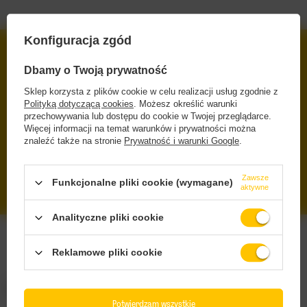
Konfiguracja zgód
DARMOWA DOSTAWA
Dbamy o Twoją prywatność
OD 249 ZŁ Z INPOST PACZKOMATY
Sklep korzysta z plików cookie w celu realizacji usług zgodnie z
BEZPIECZNE ZAKUPY
Polityką dotyczącą cookies
. Możesz określić warunki
DBAMY O TWOJE PRAWA
przechowywania lub dostępu do cookie w Twojej przeglądarce.
Więcej informacji na temat warunków i prywatności można
RENOMOWANE MARKI
znaleźć także na stronie
Prywatność i warunki Google
.
ORYGINALNE, SPRAWDZONE PRODUKTY
SZEROKI WYBÓR
Zawsze
Funkcjonalne pliki cookie (wymagane)
IPA, PILS, SOUR, STOUT, LAGER
aktywne
Analityczne pliki cookie
Reklamowe pliki cookie
Zamówienia
Potwierdzam wszystkie