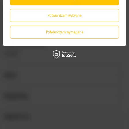
Status zamówienia
Potwierdzam wybrane
Śledzenie przesyłki
Chcę zareklamować produkt
Potwierdzam wymagane
Chcę odstąpić od umowy
Chcę wymienić produkt
Kontakt
Konto
Regulaminy
Odwiedź nas