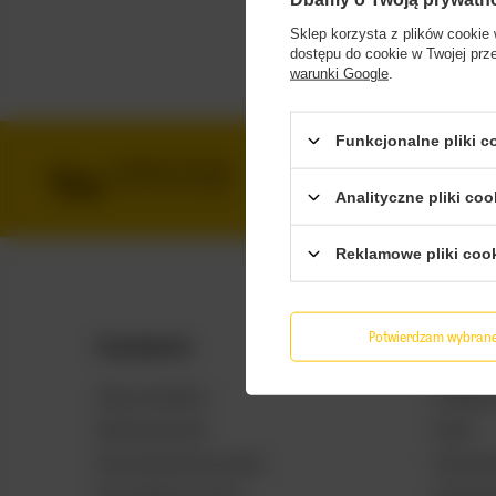
Sklep korzysta z plików cookie 
dostępu do cookie w Twojej prz
warunki Google
.
Funkcjonalne pliki 
DARMOWA DOSTAWA
BEZ
OD 249 ZŁ Z INPOST PACZKOMATY
DBAMY
Analityczne pliki coo
Reklamowe pliki coo
Potwierdzam wybran
Zamówienia
Konto
Status zamówienia
Zarejestruj
Śledzenie przesyłki
Koszyk
Chcę zareklamować produkt
Listy zak
Chcę odstąpić od umowy
Lista zak