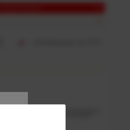
i dziękujemy za zrozumienie.
Zaloguj się
0,00 PLN
Listy zakupowe
 piw z ilości stoutów, porterów i koźlaków, również w większych
sky i bourbona, a także kwaśnych, owocowych i cytrusowych.