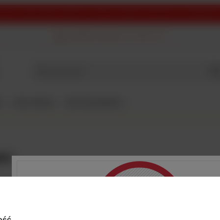
cyjnych mogą wystąpić opóźnienia w realizacji zamówień. Przepraszamy za niedogodności 
DARMOWA DOSTAWA
od 249,00 PLN
I
SZKŁO I MERCH
BEER GEEK MADNESS
pen
 Jopen, a to oznacza nową porcję nowości dla Was. Bardzo ucieszą się fani ciemnych
mielonych piw. Pełno będzie aromatów i smaków czekolady, palonych słodów czy whi
ość