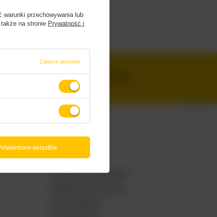
ć warunki przechowywania lub
 także na stronie
Prywatność i
 przez BZ
Zawsze aktywne
SZEROKI WYBÓR
IPA, PILS, SOUR, STOUT, LAGER
Potwierdzam wszystkie
Odwiedź nas
PiwneMosty.pl na Instagramie
PiwneMosty.pl na Facebooku
Browar Stu Mostów
Beer Geek Madness