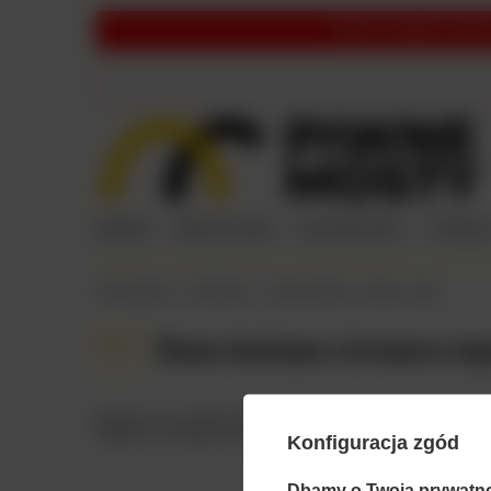
UWAGA:
Ze względów organiza
NOWOŚCI
PIWO KRAFTOWE
BEZALKOHOLOWE
PRZEKĄSK
Strona główna
Aktualności
Nowa dostawa z browaru Jopen
01 12
Nowa dostawa z browaru Jo
2021
Wpadła do nas właśnie świeża dostawa prosto z Holandii od browaru
butelkach, ale będzie też coś dla miłośników stylu IPA i mocno ch
Konfiguracja zgód
Dbamy o Twoją prywatn