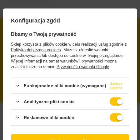
Konfiguracja zgód
DARMOWA DOSTAWA
Dbamy o Twoją prywatność
OD 249 ZŁ Z INPOST PACZKOMATY
Sklep korzysta z plików cookie w celu realizacji usług zgodnie z
BEZPIECZNE ZAKUPY
Polityką dotyczącą cookies
. Możesz określić warunki
DBAMY O TWOJE PRAWA
przechowywania lub dostępu do cookie w Twojej przeglądarce.
Więcej informacji na temat warunków i prywatności można
znaleźć także na stronie
Prywatność i warunki Google
.
RENOMOWANE MARKI
ORYGINALNE, SPRAWDZONE PRODUKTY
Zawsze
SZEROKI WYBÓR
Funkcjonalne pliki cookie (wymagane)
aktywne
IPA, PILS, SOUR, STOUT, LAGER
Analityczne pliki cookie
Reklamowe pliki cookie
Zamówienia