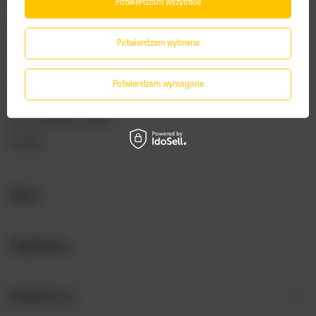
Potwierdzam wszystkie
Status zamówienia
Potwierdzam wybrane
Śledzenie przesyłki
Chcę zareklamować produkt
Potwierdzam wymagane
Chcę odstąpić od umowy
Chcę wymienić produkt
Kontakt
Konto
Regulaminy
Odwiedź nas