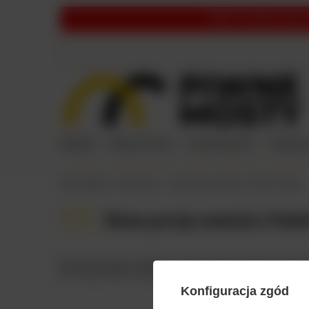
UWAGA:
Ze względów organiza
NOWOŚCI
PIWO KRAFTOWE
BEZALKOHOLOWE
PRZEKĄSK
Strona główna
Aktualności
Nowa porcja nowości z Polski i Ukrainy
01 06
Nowa porcja nowości z Polski
2022
Nie tak dawno temu mówiliśmy o pierwszym browarze z Ukrainy któr
tym mamy dla Was nowości z browaru Rockmill, Monsters, Nepomuc
Konfiguracja zgód