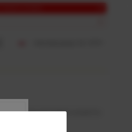
i dziękujemy za zrozumienie.
Zaloguj się
0,00 PLN
Listy zakupowe
olejnymi nowościami od nich. Oczywiście to nie wszystko. Poza