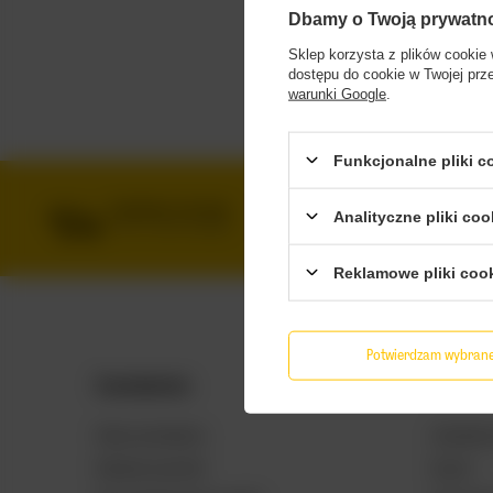
Dbamy o Twoją prywatn
Sklep korzysta z plików cookie 
dostępu do cookie w Twojej prz
warunki Google
.
Funkcjonalne pliki 
DARMOWA DOSTAWA
BEZ
Analityczne pliki coo
OD 249 ZŁ Z INPOST PACZKOMATY
DBAMY
Reklamowe pliki coo
Potwierdzam wybran
Zamówienia
Konto
Status zamówienia
Zarejestruj
Śledzenie przesyłki
Koszyk