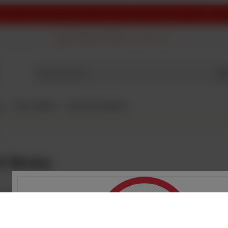
cyjnych mogą wystąpić opóźnienia w realizacji zamówień. Przepraszamy za niedogodności 
DARMOWA DOSTAWA
od 249,00 PLN
I
SZKŁO I MERCH
BEER GEEK MADNESS
 i Ukrainy
ego piwa mamy w ofercie - browarze Pravda, a teraz możemy możemy się pochwalić k
en, czy Brokreacja!