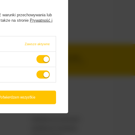
ć warunki przechowywania lub
 także na stronie
Prywatność i
 przez BZ
Zawsze aktywne
SZEROKI WYBÓR
IPA, PILS, SOUR, STOUT, LAGER
Potwierdzam wszystkie
Odwiedź nas
PiwneMosty.pl na Instagramie
PiwneMosty.pl na Facebooku