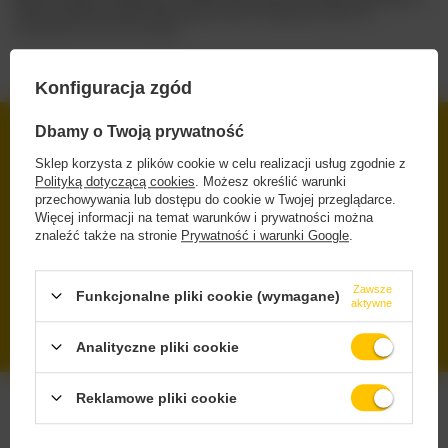
2024 pozostały już tylko dobre wspomnienia i festiwalowe szkło. Do
zobaczenia za rok na XI. edycji!
Konfiguracja zgód
Dbamy o Twoją prywatność
DARMOWA DOSTAWA
Sklep korzysta z plików cookie w celu realizacji usług zgodnie z
OD 249 ZŁ Z INPOST PACZKOMATY
Polityką dotyczącą cookies
. Możesz określić warunki
przechowywania lub dostępu do cookie w Twojej przeglądarce.
BEZPIECZNE ZAKUPY
Więcej informacji na temat warunków i prywatności można
DBAMY O TWOJE PRAWA
znaleźć także na stronie
Prywatność i warunki Google
.
RENOMOWANE MARKI
ORYGINALNE, SPRAWDZONE PRODUKTY
Zawsze
Funkcjonalne pliki cookie (wymagane)
aktywne
SZEROKI WYBÓR
IPA, PILS, SOUR, STOUT, LAGER
Analityczne pliki cookie
Reklamowe pliki cookie