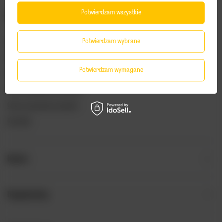
Potwierdzam wszystkie
Zamówienia
Status zamówienia
Potwierdzam wybrane
Śledzenie przesyłki
Potwierdzam wymagane
Chcę zareklamować produkt
Chcę odstąpić od umowy
Chcę wymienić produkt
Kontakt
Konto
Regulaminy