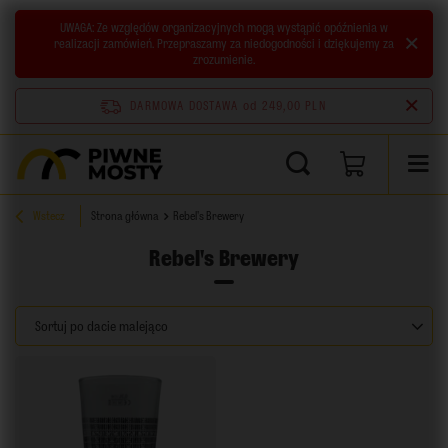
UWAGA:
Ze względów organizacyjnych mogą wystąpić opóźnienia w
realizacji zamówień. Przepraszamy za niedogodności i dziękujemy za
zrozumienie.
DARMOWA DOSTAWA
od 249,00 PLN
Wstecz
Strona główna
Rebel's Brewery
Rebel's Brewery
Zmień sortowanie
Sortuj po dacie malejąco