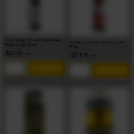
Browar Stu Mostów: Non Alcoholic Berliner
Nepomucen: Jose Sangria Gose - butelka
Weisse - butelka 500 ml
500 ml
16,00 PLN
/
szt.
14,32 PLN
/
szt.
Ilość produktów
Ilość produktów