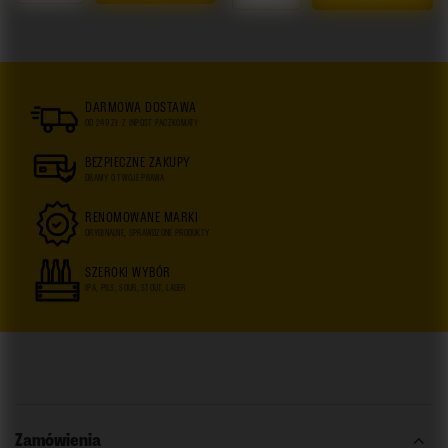
DARMOWA DOSTAWA
OD 249 ZŁ Z INPOST PACZKOMATY
BEZPIECZNE ZAKUPY
DBAMY O TWOJE PRAWA
RENOMOWANE MARKI
ORYGINALNE, SPRAWDZONE PRODUKTY
SZEROKI WYBÓR
IPA, PILS, SOUR, STOUT, LAGER
Zamówienia