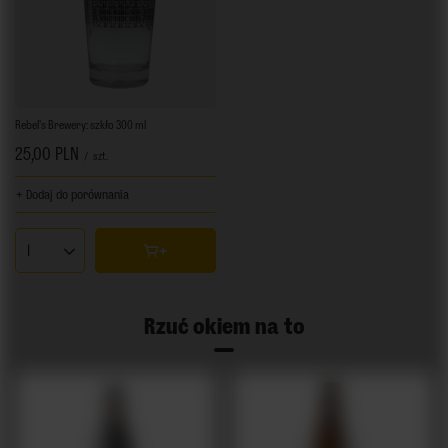
Rebel's Brewery: szkło 300 ml
25,00 PLN
/
szt.
+ Dodaj do porównania
Ilość produktów
Rzuć okiem na to