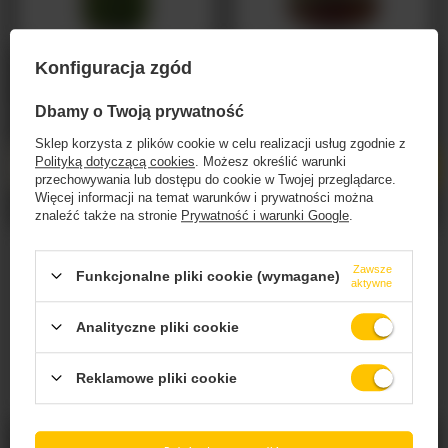
Piwne Podziemie: Dr Hazy #7 - puszka 500 ml
Jackie O's: Endolith 2025 - puszka 355 ml
Konfiguracja zgód
18,30 PLN
99,00 PLN
/
szt.
/
szt.
Dbamy o Twoją prywatność
+ kaucja
0,50 PLN
+ kaucja
0,50 PLN
Sklep korzysta z plików cookie w celu realizacji usług zgodnie z
Polityką dotyczącą cookies
. Możesz określić warunki
Ilość produktów
Ilość produktów
przechowywania lub dostępu do cookie w Twojej przeglądarce.
Więcej informacji na temat warunków i prywatności można
znaleźć także na stronie
Prywatność i warunki Google
.
Zawsze
Funkcjonalne pliki cookie (wymagane)
aktywne
Strona zawiera produkty alkoholowe
dostarczane przez BZ Investment Sp. z o.o. i
Analityczne pliki cookie
przeznaczone
wyłącznie dla osób pełnoletnich.
Reklamowe pliki cookie
Czy masz ukończone 18 lat?
Trzech Kumpli: Misty - butelka 500 ml
3 Fonteinen: Oude Gueze 24/25 Blend 36 -