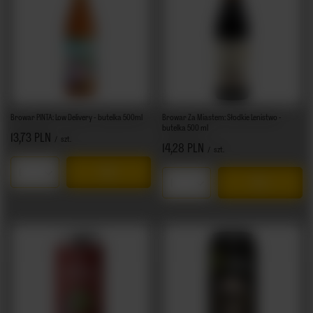
Browar PINTA: Low Delivery - butelka 500ml
Browar Za Miastem: Słodkie Lenistwo -
butelka 500 ml
13,73 PLN
/
szt.
14,28 PLN
/
szt.
Ilość produktów
Ilość produktów