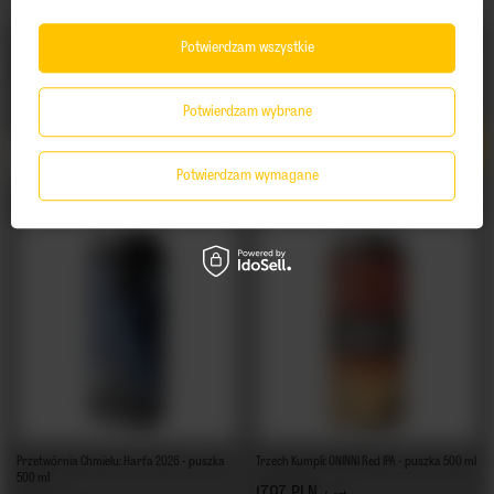
Czy masz ukończone 18 lat?
Piwne Podziemie: West Valley - puszka 500 ml
Inne Beczki: Hopgang Aurora - puszka 500
Potwierdzam wszystkie
ml
TAK
No
17,77 PLN
/
szt.
13,25 PLN
/
szt.
+ kaucja
0,50 PLN
Potwierdzam wybrane
Ilość produktów
Ilość produktów
Potwierdzam wymagane
Przetwórnia Chmielu: Harfa 2026 - puszka
Trzech Kumpli: ONINNI Red IPA - puszka 500 ml
500 ml
17,97 PLN