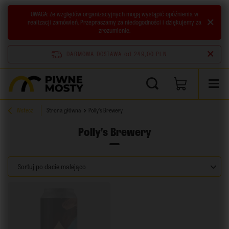
UWAGA:
Ze względów organizacyjnych mogą wystąpić opóźnienia w
realizacji zamówień. Przepraszamy za niedogodności i dziękujemy za
zrozumienie.
DARMOWA DOSTAWA
od 249,00 PLN
Wstecz
Strona główna
Polly's Brewery
Polly's Brewery
Zmień sortowanie
Sortuj po dacie malejąco