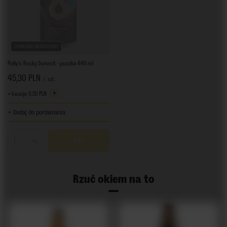
CHWILOWO NIEDOSTĘPNY
Polly's: Rocky Summit - puszka 440 ml
45,30 PLN
/
szt.
+ kaucja
0,50 PLN
+ Dodaj do porównania
Ilość produktów
Rzuć okiem na to