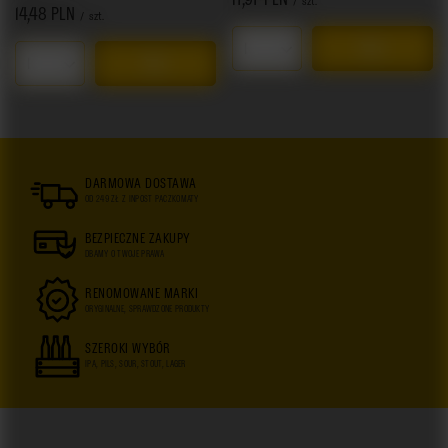
/
szt.
14,48 PLN
/
szt.
Ilość produktów
Ilość produktów
DARMOWA DOSTAWA
OD 249 ZŁ Z INPOST PACZKOMATY
BEZPIECZNE ZAKUPY
DBAMY O TWOJE PRAWA
RENOMOWANE MARKI
ORYGINALNE, SPRAWDZONE PRODUKTY
SZEROKI WYBÓR
IPA, PILS, SOUR, STOUT, LAGER