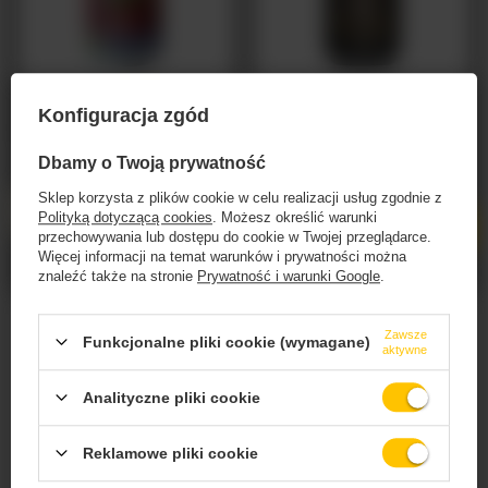
Magic Road: Italian Tomato - puszka 500 ml
Piwne Podziemie: Anatomy of Hunger -
Konfiguracja zgód
puszka 500 ml
18,59 PLN
/
szt.
26,07 PLN
/
szt.
Dbamy o Twoją prywatność
+ kaucja
0,50 PLN
+ kaucja
0,50 PLN
Sklep korzysta z plików cookie w celu realizacji usług zgodnie z
Polityką dotyczącą cookies
. Możesz określić warunki
Ilość produktów
Ilość produktów
przechowywania lub dostępu do cookie w Twojej przeglądarce.
Więcej informacji na temat warunków i prywatności można
znaleźć także na stronie
Prywatność i warunki Google
.
Zawsze
Funkcjonalne pliki cookie (wymagane)
aktywne
Strona zawiera produkty alkoholowe
dostarczane przez BZ Investment Sp. z o.o. i
Analityczne pliki cookie
przeznaczone
wyłącznie dla osób pełnoletnich.
Reklamowe pliki cookie