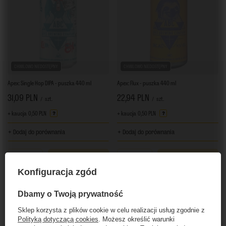
CHWILOWO NIEDOSTĘPNY
CHWILOWO NIEDOSTĘPNY
Apex: Single Hop DIPA - puszka 440 ml
Apex: Flux - puszka 440 ml
31,09 PLN
22,94 PLN
/
szt.
/
szt.
+ kaucja
0,50 PLN
+ kaucja
0,50 PLN
+ Dodaj do porównania
+ Dodaj do porównania
Ilość produktów
Ilość produktów
Konfiguracja zgód
Dbamy o Twoją prywatność
Sklep korzysta z plików cookie w celu realizacji usług zgodnie z
Polityką dotyczącą cookies
. Możesz określić warunki