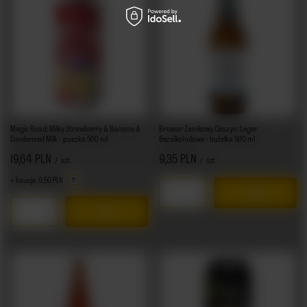
Magic Road: Milky Strawberry & Banana &
Browar Zamkowy Cieszyn: Lager
Condensed Milk - puszka 500 ml
Bezalkoholowe - butelka 500 ml
19,64 PLN
9,35 PLN
/
szt.
/
szt.
+ kaucja
0,50 PLN
Ilość produktów
Ilość produktów