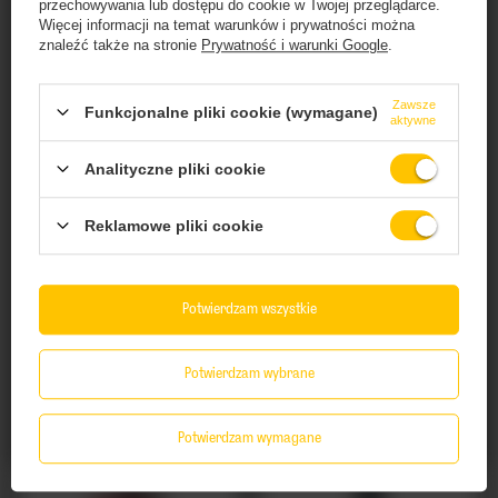
przechowywania lub dostępu do cookie w Twojej przeglądarce.
Więcej informacji na temat warunków i prywatności można
znaleźć także na stronie
Prywatność i warunki Google
.
Zawsze
Funkcjonalne pliki cookie (wymagane)
aktywne
CHWILOWO NIEDOSTĘPNY
Strona zawiera produkty alkoholowe
Apex: Rauchbier - puszka 440 ml
dostarczane przez BZ Investment Sp. z o.o. i
Analityczne pliki cookie
przeznaczone
17,73 PLN
/
szt.
wyłącznie dla osób pełnoletnich.
Reklamowe pliki cookie
+ kaucja
0,50 PLN
Czy masz ukończone 18 lat?
+ Dodaj do porównania
Potwierdzam wszystkie
TAK
No
Ilość produktów
Potwierdzam wybrane
Rzuć okiem na to
Potwierdzam wymagane