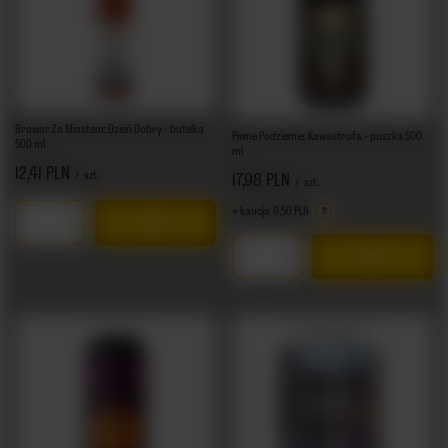
Browar Za Miastem: Dzień Dobry - butelka
Piwne Podziemie: Kawastrofa - puszka 500
500 ml
ml
12,41 PLN
/
szt.
17,98 PLN
/
szt.
+ kaucja
0,50 PLN
Ilość produktów
Ilość produktów