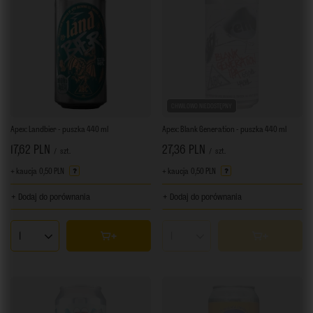
CHWILOWO NIEDOSTĘPNY
Apex: Landbier - puszka 440 ml
Apex: Blank Generation - puszka 440 ml
17,62 PLN
27,36 PLN
/
szt.
/
szt.
+ kaucja
0,50 PLN
+ kaucja
0,50 PLN
+ Dodaj do porównania
+ Dodaj do porównania
Ilość produktów
Ilość produktów