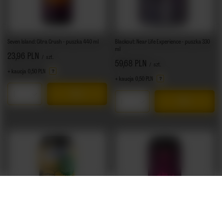
Seven Island: Citra Crush - puszka 440 ml
Blackout: Near Life Experience - puszka 330
ml
23,96 PLN
/
szt.
59,68 PLN
/
szt.
+ kaucja
0,50 PLN
+ kaucja
0,50 PLN
Ilość produktów
Ilość produktów