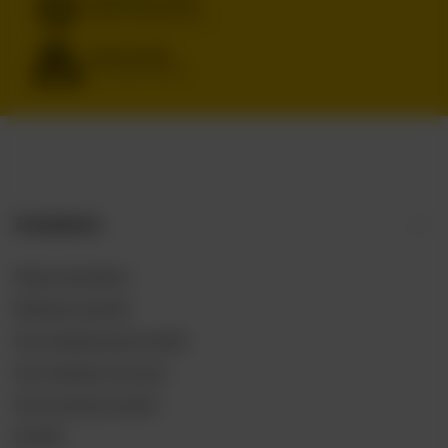
RENOMOWANE MARKI
ORYGINALNE, SPRAWDZONE PRODUKTY
SZEROKI WYBÓR
IPA, PILS, SOUR, STOUT, LAGER
Zamówienia
Status zamówienia
Śledzenie przesyłki
Chcę zareklamować produkt
Chcę odstąpić od umowy
Chcę wymienić produkt
Kontakt