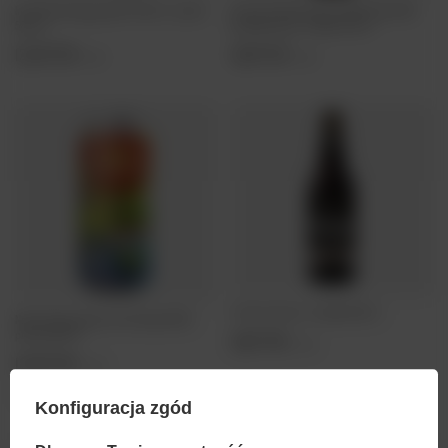
Inne Beczki: Hopgang Don't Shoot - puszka
Browar Piotrków: Iguana Metabolizm BIO
500 ml
Bezalkoholowe - butelka 475 ml
12,89 PLN
9,95 PLN
/
szt.
/
szt.
Fortuna: Czarne - butelka 500 ml
Nepo Brewing: Open Craft Festiwal 2026 -
puszka 500 ml
9,62 PLN
/
szt.
18,38 PLN
/
szt.
+ kaucja
0,50 PLN
Konfiguracja zgód