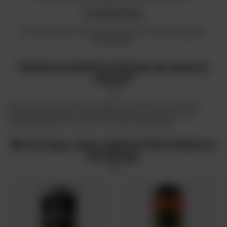
znaleziony.
Spróbuj sprecyzować dokładniejsze parametry. Skorzystaj z
wyszukiwarki
zaawansowanej
.
Szukasz produktu, którego nie mamy w
ofercie?
Jeśli nie znalazłeś w naszej ofercie produktu, a chciałbyś kupić go w naszym
sklepie, możesz skorzystać ze specjalnego formularza i przesłać nam opis
szukanego przedmiotu. Aby móc to zrobić musisz być
zalogowany
.
Nie ma tego, czego szukasz? Rzuć okiem na
coś innego: