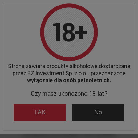
UWAGA:
Ze względów organizacyjnych mogą wystąpić opóźnienia w
realizacji zamówień. Przepraszamy za niedogodności i dziękujemy za
zrozumienie.
DARMOWA DOSTAWA
od 249,00 PLN
Strona zawiera produkty alkoholowe dostarczane
Wstecz
Strona główna
Brak produktu
przez BZ Investment Sp. z o.o. i przeznaczone
wyłącznie dla osób pełnoletnich.
Czy masz ukończone 18 lat?
TAK
No
Szukany produkt nie został