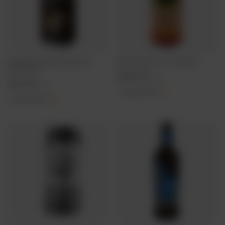
Magic Road: Only Darkness Every Day -
Nepo Brewing: Clara - puszka 500 ml
puszka 500 ml
15,88 PLN
/
szt.
29,11 PLN
/
szt.
+ kaucja
0,50 PLN
+ kaucja
0,50 PLN