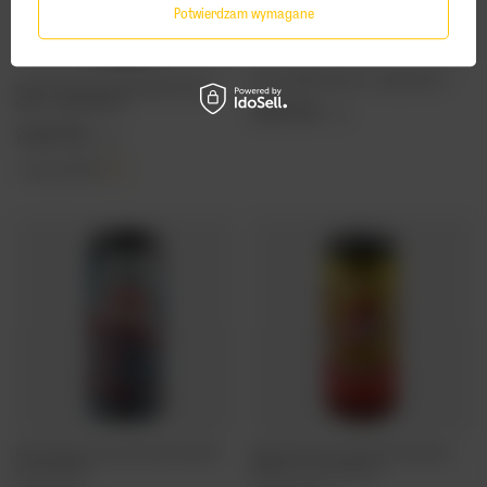
Potwierdzam wymagane
Browar PINTA: Bawarka - butelka 500 ml
Nepo Brewing: Smoothie Bowl Pina Berry
Boom - puszka 500 ml
12,48 PLN
/
szt.
23,88 PLN
/
szt.
+ kaucja
0,50 PLN
Nepo Brewing: Crazy Lines Series Evolution -
Nepo Brewing: Smoothie Bowl Tropi Berry
puszka 500 ml
White Bar - puszka 500 ml