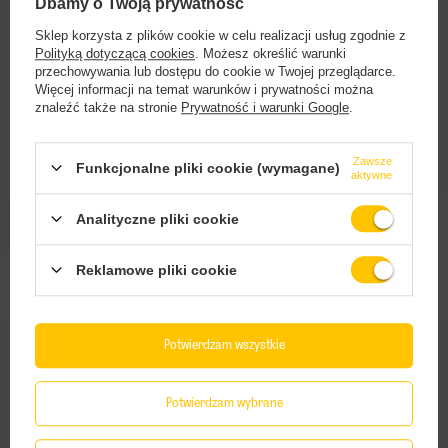
Dbamy o Twoją prywatność
Sklep korzysta z plików cookie w celu realizacji usług zgodnie z
Polityką dotyczącą cookies
. Możesz określić warunki
przechowywania lub dostępu do cookie w Twojej przeglądarce.
Więcej informacji na temat warunków i prywatności można
znaleźć także na stronie
Prywatność i warunki Google
.
Zawsze
Funkcjonalne pliki cookie (wymagane)
aktywne
Nepo Brewing: Bitter Life - puszka 500 ml
Browar Stu Mostów x Mikkeller: Carrot Fever
Analityczne pliki cookie
- puszka 440 ml
18,18 PLN
/
szt.
15,60 PLN
/
szt.
Reklamowe pliki cookie
+ kaucja
0,50 PLN
Potwierdzam wszystkie
Potwierdzam wybrane