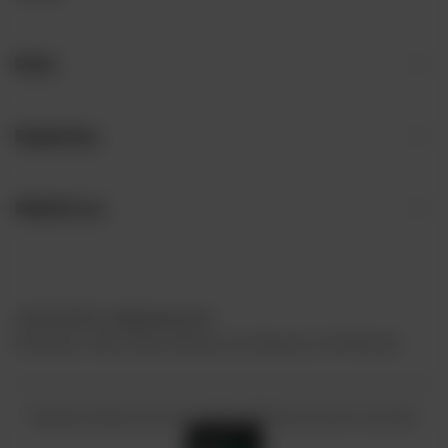
Konto
Regulaminy
Odwiedź nas
+48 797 792 149
bok@piwnemosty.pl
Piwne Mosty - Sklep z Piwem Kraftowym
,
Jana Długosza 2
,
51-162
Wrocław
W sklepie prezentujemy ceny brutto (z VAT).
Stawki VAT dla konsumentów z kraju:
Polska
.