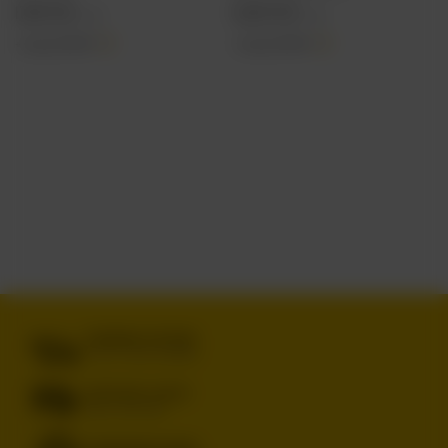
17,98 PLN
23,00 PLN
/
szt.
/
szt.
+ kaucja
0,50 PLN
+ kaucja
0,50 PLN
DARMOWA DOSTAWA
OD 249 ZŁ Z INPOST PACZKOMATY
BEZPIECZNE ZAKUPY
DBAMY O TWOJE PRAWA